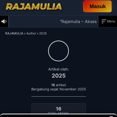
Masuk
“Rajamulia – Akses Cepat, Link
Menu
Skip
RAJAMULIA
»
Author
»
2025
to
content
Artikel oleh:
2025
16
artikel
Bergabung sejak November 2025
16
TOTAL ARTIKEL