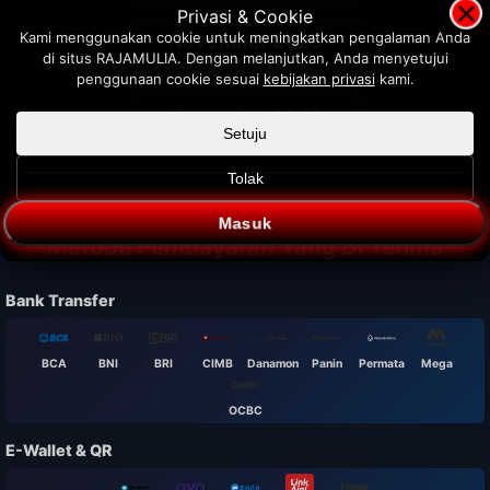
×
Privasi & Cookie
Kami menggunakan cookie untuk meningkatkan pengalaman Anda
November 2025
di situs RAJAMULIA. Dengan melanjutkan, Anda menyetujui
ARTIKEL PERTAMA
penggunaan cookie sesuai
kebijakan privasi
kami.
November 2025
Setuju
BERGABUNG
Tolak
Masuk
Metode Pembayaran Yang Di Terima
Bank Transfer
BCA
BNI
BRI
CIMB
Danamon
Panin
Permata
Mega
OCBC
E-Wallet & QR