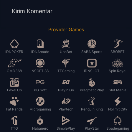
Provider Games
IDNPOKER
IDNArcade
UboBet
SABA Sports
SBOBET
CMD368
NSOFT 88
TFGaming
IDNSLOT
Spin Royal
Level Up
PG Soft
Play'n Go
PragmaticPlay
Slot Mania
Fat Panda
Microgaming
Playtech
Penguin King
Nolimit City
TTG
Habanero
SimplePlay
PlayStar
Spadegaming