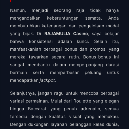
Namun, menjadi seorang raja tidak hanya
mengandalkan keberuntungan semata. Anda
membutuhkan ketenangan dan pengelolaan modal
yang bijak. Di
RAJAMULIA Casino
, saya belajar
bahwa konsistensi adalah kunci. Selain itu,
manfaatkanlah berbagai bonus dan promosi yang
mereka tawarkan secara rutin. Bonus-bonus ini
sangat membantu dalam memperpanjang durasi
bermain serta memperbesar peluang untuk
mendapatkan
jackpot
.
Selanjutnya, jangan ragu untuk mencoba berbagai
variasi permainan. Mulai dari Roulette yang elegan
hingga Baccarat yang penuh adrenalin, semua
tersedia dengan kualitas visual yang memukau.
Dengan dukungan layanan pelanggan kelas dunia,