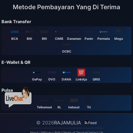
Metode Pembayaran Yang Di Terima
Bank Transfer
BCA
BNI
BRI
CIMB
Danamon
Panin
Permata
Mega
OCBC
E-Wallet & QR
GoPay
OVO
DANA
LinkAja
QRIS
Pulsa
Telkomsel
XL
Indosat
Tri
© 2026
RAJAMULIA
Feed
About Us
Privacy Policy
Terms of Service
Contact Us