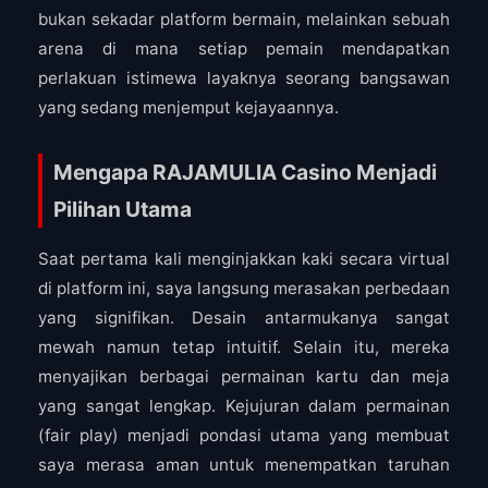
bukan sekadar platform bermain, melainkan sebuah
arena di mana setiap pemain mendapatkan
perlakuan istimewa layaknya seorang bangsawan
yang sedang menjemput kejayaannya.
Mengapa RAJAMULIA Casino Menjadi
Pilihan Utama
Saat pertama kali menginjakkan kaki secara virtual
di platform ini, saya langsung merasakan perbedaan
yang signifikan. Desain antarmukanya sangat
mewah namun tetap intuitif. Selain itu, mereka
menyajikan berbagai permainan kartu dan meja
yang sangat lengkap. Kejujuran dalam permainan
(fair play) menjadi pondasi utama yang membuat
saya merasa aman untuk menempatkan taruhan