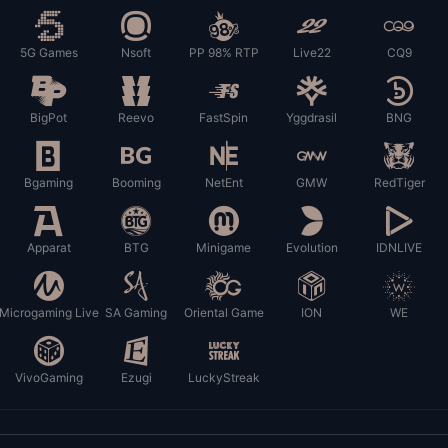
5G Games
Nsoft
PP 98% RTP
Live22
CQ9
BigPot
Reevo
FastSpin
Yggdrasil
BNG
Bgaming
Booming
NetEnt
GMW
RedTiger
Apparat
BTG
Minigame
Evolution
IDNLIVE
Microgaming Live
SA Gaming
Oriental Game
ION
WE
VivoGaming
Ezugi
LuckyStreak