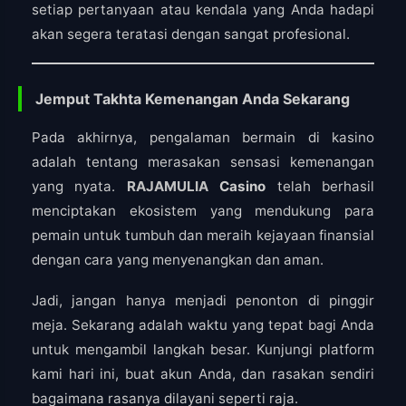
setiap pertanyaan atau kendala yang Anda hadapi
akan segera teratasi dengan sangat profesional.
Jemput Takhta Kemenangan Anda Sekarang
Pada akhirnya, pengalaman bermain di kasino
adalah tentang merasakan sensasi kemenangan
yang nyata.
RAJAMULIA
Casino
telah berhasil
menciptakan ekosistem yang mendukung para
pemain untuk tumbuh dan meraih kejayaan finansial
dengan cara yang menyenangkan dan aman.
Jadi, jangan hanya menjadi penonton di pinggir
meja. Sekarang adalah waktu yang tepat bagi Anda
untuk mengambil langkah besar. Kunjungi platform
kami hari ini, buat akun Anda, dan rasakan sendiri
bagaimana rasanya dilayani seperti raja.